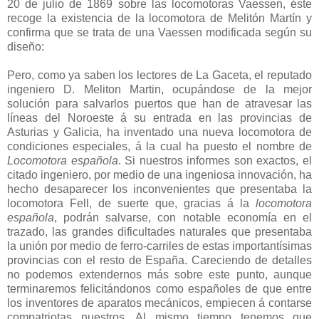
20 de julio de 1869 sobre las locomotoras Vaessen, éste
recoge la existencia de la locomotora de Melitón Martín y
confirma que se trata de una Vaessen modificada según su
diseño:
Pero, como ya saben los lectores de La Gaceta, el reputado
ingeniero D. Meliton Martin, ocupándose de la mejor
solución para salvarlos puertos que han de atravesar las
líneas del Noroeste á su entrada en las provincias de
Asturias y Galicia, ha inventado una nueva locomotora de
condiciones especiales, á la cual ha puesto el nombre de
Locomotora española
. Si nuestros informes son exactos, el
citado ingeniero, por medio de una ingeniosa innovación, ha
hecho desaparecer los inconvenientes que presentaba la
locomotora Fell, de suerte que, gracias á la
locomotora
española
, podrán salvarse, con notable economía en el
trazado, las grandes dificultades naturales que presentaba
la unión por medio de ferro-carriles de estas importantísimas
provincias con el resto de España. Careciendo de detalles
no podemos extendernos más sobre este punto, aunque
terminaremos felicitándonos como españoles de que entre
los inventores de aparatos mecánicos, empiecen á contarse
compatriotas nuestros. Al mismo tiempo tenemos que