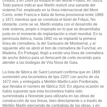
Unidos, y en 1869 ya estaba el del Monte Pilatus, en Suiza.
Todo parece indicar que Martín realizó una variante del
sistema Fel, empleado en la línea internacional del Mont
Cenis, entre Francia e Italia de forma provisional entre 1868
y 1871 mientras que se construía el túnel de Frèjus. No
obstante, como se ve, Martín estaba con el desarrollo de
este sistema, propio o inspirado en lo que se desarrollaba
justo en el momento de implantación a nivel mundial. En la
península ibérica, hasta 1892 no se implantó la primera
línea de cremallera, la del Santuario de Montserrat, y al
siguiente año se abrió el tren de cremallera de Funchal, en
Madeira. En Portugal, llegó a existir una línea de cremallera
de ancho ibérico para un ferrocarril de corto recorrido para
atender a las bodegas de Vila Nova de Gaia.
La lista de fábrica de Saint Leonard confirma que en 1869
suministró una locomotora de tipo 220T con ancho de vía
1672 mm. y entregada a Melitón Martín-León Ponferrada,
que llevaba el número de fábrica 310. En alguna ocasión se
había supuesto que esta locomotora había sido
suministrada a Noroeste para utilizarla en las obras de
construcción de sus líneas, bien directamente o a través de
Melitón Martín ejerciendo de contratista de las obras, y en