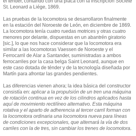
el tender, contando con una placa con la inscripción Societé
St. Leonard a Liége, 1869.
Las pruebas de la locomotora se desarrollaron finalmente
en la estación del Noroeste de León, en diciembre de 1869.
La locomotora tenía cuatro ruedas motrices y otras cuatro
menores por delante, dispuestas en un abantrén giratorio
[sic.], lo que nos hace considerar que la locomotora era
similar a las locomotoras Vaessen de Noroeste y el
Ferrocarril de Alar a Santander, suministradas a ambos
ferrocarriles por la casa belga Saint Leonard, aunque en
este caso dotada de ténder y de la tecnología diseñada por
Martín para afrontar las grandes pendientes.
Las diferencias vienen ahora; la idea básica del constructor
consistía en:
aplicar a la propulsión de un tren una máquina
de rotación continua en vez de los cilindros aplicados hasta
aquí de movimiento rectilíneo alternativo. Esta máquina
rotativa y el aparto de adherencia al tercer carril forman con
la locomotora ordinaria una locomotora nueva para líneas
de condiciones excepcionales, que alternará la vía de dos
carriles con la de tres, sin cambiar los trenes de locomotora
.