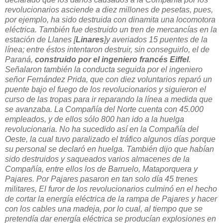
revolucionarios asciende a diez millones de pesetas, pues,
por ejemplo, ha sido destruida con dinamita una locomotora
eléctrica. También fue destruido un tren de mercancías en la
estación de Llanes [
Linares
]y averiados 15 puentes de la
línea; entre éstos intentaron destruir, sin conseguirlo, el de
Paraná,
construido por el ingeniero francés Eiffel
.
Señalaron también la conducta seguida por el ingeniero
señor Fernández Prida, que con diez voluntarios reparó un
puente bajo el fuego de los revolucionarios y siguieron el
curso de las tropas para ir reparando la línea a medida que
se avanzaba. La Compañía del Norte cuenta con 45.000
empleados, y de ellos sólo 800 han ido a la huelga
revolucionaria. No ha sucedido así en la Compañía del
Oeste, la cual tuvo paralizado el tráfico algunos días porque
su personal se declaró en huelga. También dijo que habían
sido destruidos y saqueados varios almacenes de la
Compañía, entre ellos los de Barruelo, Mataporquera y
Pajares. Por Pajares pasaron en tan solo día 45 trenes
militares, El furor de los revolucionarios culminó en el hecho
de cortar la energía eléctrica de la rampa de Pajares y hacer
con los cables una madeja, por lo cual, al tiempo que se
pretendía dar energía eléctrica se producían explosiones en